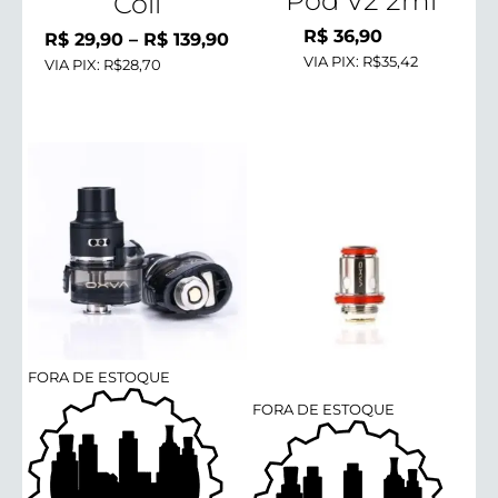
Pod V2 2ml
Coil
R$
36,90
Faixa
R$
29,90
–
R$
139,90
VIA PIX:
R$35,42
VIA PIX:
R$28,70
de
preço:
R$ 29,90
através
R$ 139,90
FORA DE ESTOQUE
FORA DE ESTOQUE