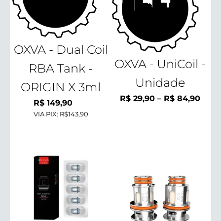
OXVA - Dual Coil
OXVA - UniCoil -
RBA Tank -
Unidade
ORIGIN X 3ml
Faix
R$
29,90
–
R$
84,90
R$
149,90
de
VIA PIX:
R$143,90
preço
R$ 2
atra
R$ 8