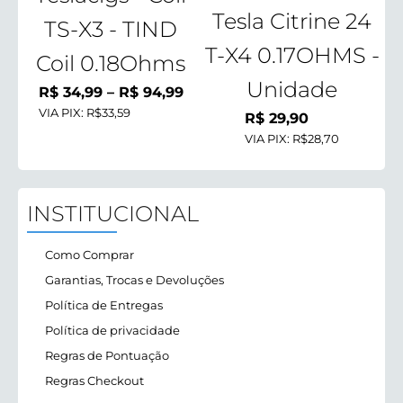
Tesla Citrine 24
TS-X3 - TIND
T-X4 0.17OHMS -
Coil 0.18Ohms
Unidade
Faixa
R$
34,99
–
R$
94,99
VIA PIX:
R$33,59
de
R$
29,90
preço:
VIA PIX:
R$28,70
R$ 34,99
através
R$ 94,99
INSTITUCIONAL
Como Comprar
Garantias, Trocas e Devoluções
Política de Entregas
Política de privacidade
Regras de Pontuação
Regras Checkout