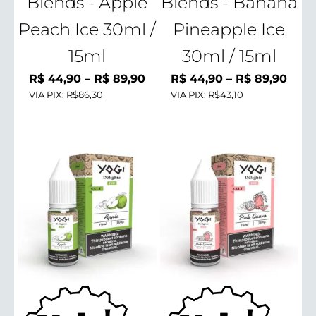
Blends - Apple
Blends - Banana
Peach Ice 30ml /
Pineapple Ice
15ml
30ml / 15ml
Faixa
Faix
R$
44,90
–
R$
89,90
R$
44,90
–
R$
89,90
VIA PIX:
R$86,30
de
VIA PIX:
R$43,10
de
preço:
preç
R$ 44,90
R$ 4
através
atra
R$ 89,90
R$ 8