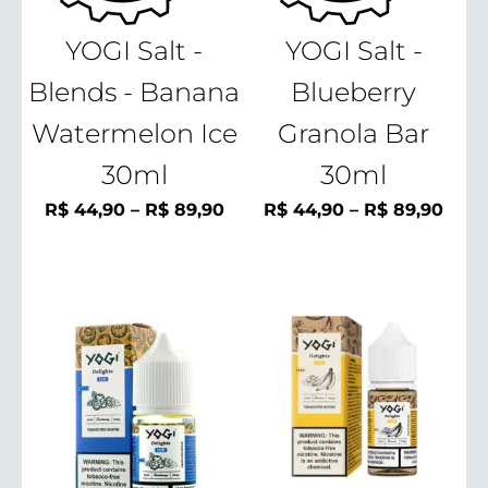
YOGI Salt -
YOGI Salt -
Blends - Banana
Blueberry
Watermelon Ice
Granola Bar
30ml
30ml
Faixa
Faix
R$
44,90
–
R$
89,90
R$
44,90
–
R$
89,90
de
de
preço:
preç
R$ 44,90
R$ 4
através
atra
R$ 89,90
R$ 8