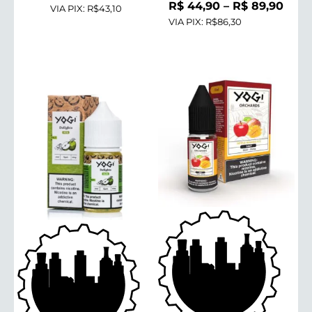
Faix
R$
44,90
–
R$
89,90
VIA PIX:
R$43,10
VIA PIX:
R$86,30
de
preç
R$ 4
atra
R$ 8