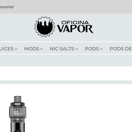
roveite!
UICES
MODS
NIC SALTS
PODS
PODS DE