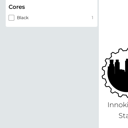
Cores
Black
1
Innok
St