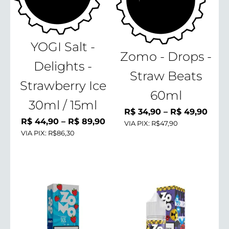
YOGI Salt -
Zomo - Drops -
Delights -
Straw Beats
Strawberry Ice
60ml
30ml / 15ml
Faix
R$
34,90
–
R$
49,90
Faixa
R$
44,90
–
R$
89,90
VIA PIX:
R$47,90
de
VIA PIX:
R$86,30
de
preço
preço:
R$ 3
R$ 44,90
atra
através
R$ 4
R$ 89,90