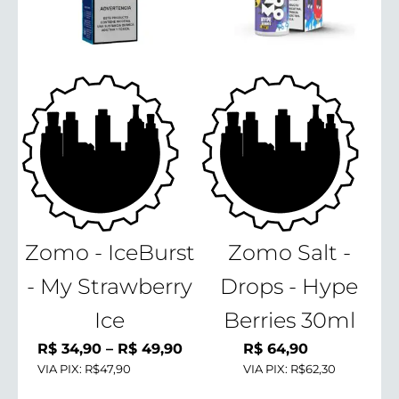
Zomo - IceBurst
Zomo Salt -
- My Strawberry
Drops - Hype
Ice
Berries 30ml
Faixa
R$
34,90
–
R$
49,90
R$
64,90
VIA PIX:
R$47,90
de
VIA PIX:
R$62,30
preço: