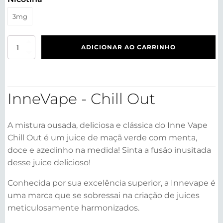
3mg
InneVape
ADICIONAR AO CARRINHO
-
Chill
Out
75ml
quantidade
InneVape - Chill Out
A mistura ousada, deliciosa e clássica do Inne Vape
Chill Out é um juice de maçã verde com menta,
doce e azedinho na medida! Sinta a fusão inusitada
desse juice delicioso!
Conhecida por sua excelência superior, a Innevape é
uma marca que se sobressai na criação de juices
meticulosamente harmonizados.