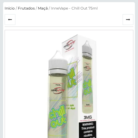
Início
/
Frutados
/
Maçã
/ InneVape - Chill Out 75ml