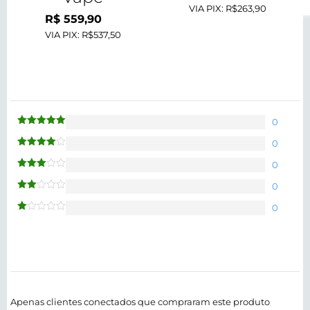
VIA PIX:
R$263,90
R$
559,90
VIA PIX:
R$537,50
0
Avaliação
5
de 5
0
Avaliação
4
de 5
0
Avaliação
3
de 5
0
Avaliação
2
de
0
5
Avaliação
1
de
5
Apenas clientes conectados que compraram este produto