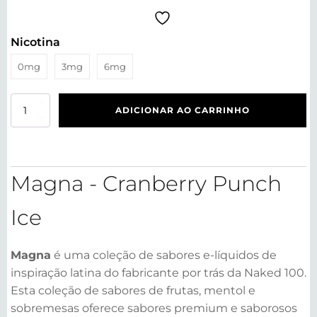
Nicotina
0mg
3mg
6mg
Magna
ADICIONAR AO CARRINHO
-
Cranberry
Punch
Ice
60ml
Magna - Cranberry Punch
quantidade
Ice
Magna
é uma coleção de sabores e-líquidos de
inspiração latina do fabricante por trás da Naked 100.
Esta coleção de sabores de frutas, mentol e
sobremesas oferece sabores premium e saborosos