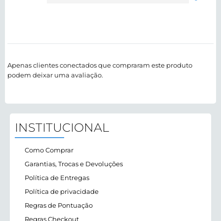
5
Avaliação
1
de
5
Apenas clientes conectados que compraram este produto
podem deixar uma avaliação.
INSTITUCIONAL
Como Comprar
Garantias, Trocas e Devoluções
Política de Entregas
Política de privacidade
Regras de Pontuação
Regras Checkout