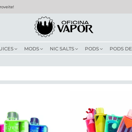
roveite!
UICES
MODS
NIC SALTS
PODS
PODS DE