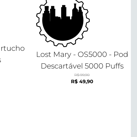
artucho
Lost Mary - OS5000 - Pod
s
Descartável 5000 Puffs
R$
99,90
O
O
R$
49,90
preço
preço
original
atual
era:
é:
R$ 99,90.
R$ 49,90.