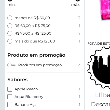
min.
máx.
menos de R$ 60,00
3
R$ 60,00 a R$ 75,00
1
R$ 75,00 a R$ 125,00
4
mais do que R$ 125,00
1
FORA DE ES
Produto em promoção
Produtos em promoção
2
Sabores
Apple Peach
1
ElfB
Aqua Blueberry
1
Descar
Banana Açai
1