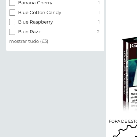
Banana Cherry
1
Blue Cotton Candy
1
Blue Raspberry
1
Blue Razz
2
mostrar tudo
(
63
)
FORA DE ES