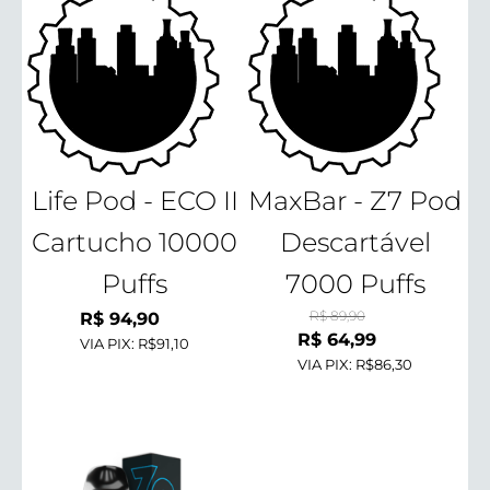
Life Pod - ECO II
MaxBar - Z7 Pod
Cartucho 10000
Descartável
Puffs
7000 Puffs
R$
89,90
R$
94,90
O
O
R$
64,99
VIA PIX:
R$91,10
preço
VIA PIX:
R$86,30
preço
original
atual
era:
é:
R$ 89,90.
R$ 64,99.