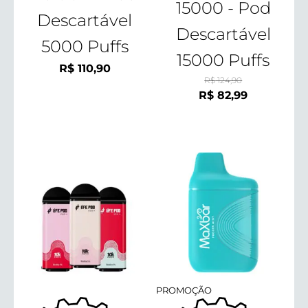
15000 - Pod
Descartável
Descartável
5000 Puffs
15000 Puffs
R$
110,90
R$
124,90
O
O
R$
82,99
preço
preço
original
atual
era:
é:
R$ 124,90.
R$ 82,99.
PROMOÇÃO