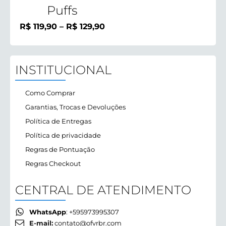
Puffs
Faixa
R$
119,90
–
R$
129,90
de
preço:
R$ 119,90
INSTITUCIONAL
através
R$ 129,90
Como Comprar
Garantias, Trocas e Devoluções
Política de Entregas
Política de privacidade
Regras de Pontuação
Regras Checkout
CENTRAL DE ATENDIMENTO
WhatsApp
: +595973995307
E-mail:
contato@ofvrbr.com