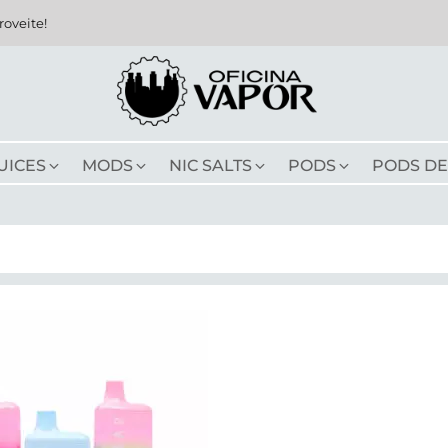
roveite!
UICES
MODS
NIC SALTS
PODS
PODS DE