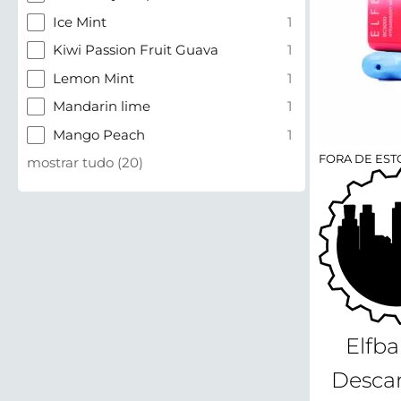
Ice Mint
1
Kiwi Passion Fruit Guava
1
Lemon Mint
1
Mandarin lime
1
Mango Peach
1
FORA DE ES
mostrar tudo
(
20
)
Elfb
Descar