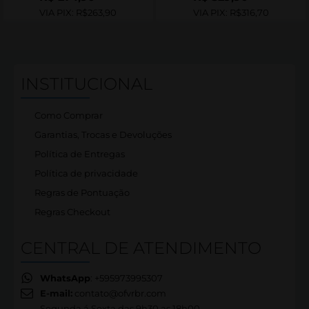
VIA PIX:
R$263,90
VIA PIX:
R$316,70
INSTITUCIONAL
Como Comprar
Garantias, Trocas e Devoluções
Política de Entregas
Política de privacidade
Regras de Pontuação
Regras Checkout
CENTRAL DE ATENDIMENTO
WhatsApp
: +595973995307
E-mail:
contato@ofvrbr.com
Segunda á Sexta das 9h30 as 18h00,