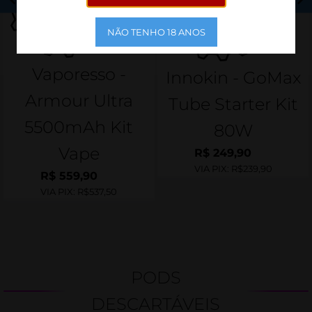
NÃO TENHO 18 ANOS
Vaporesso -
Innokin - GoMax
Armour Ultra
Tube Starter Kit
5500mAh Kit
80W
Vape
R$
249,90
VIA PIX:
R$239,90
R$
559,90
VIA PIX:
R$537,50
PODS
DESCARTÁVEIS